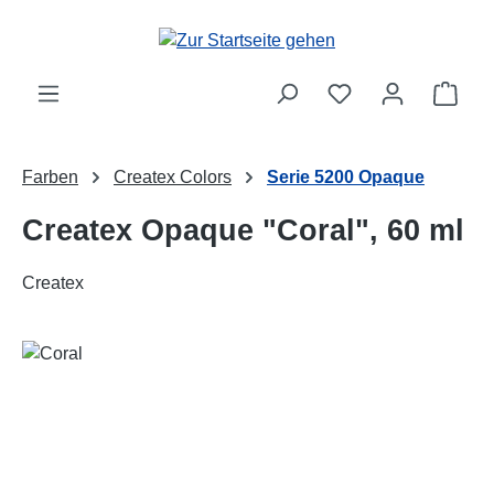
Zum Hauptinhalt springen
Ware
Farben
Createx Colors
Serie 5200 Opaque
Createx Opaque "Coral", 60 ml
Createx
Bildergalerie überspringen