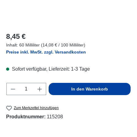
Regulärer Preis:
8,45 €
Inhalt:
60 Milliliter
(14,08 € / 100 Milliliter)
Preise inkl. MwSt. zzgl. Versandkosten
Sofort verfügbar, Lieferzeit: 1-3 Tage
Produkt Anzahl: Gib den gewünschten Wert e
In den Warenkorb
Zum Merkzettel hinzufügen
Produktnummer:
115208