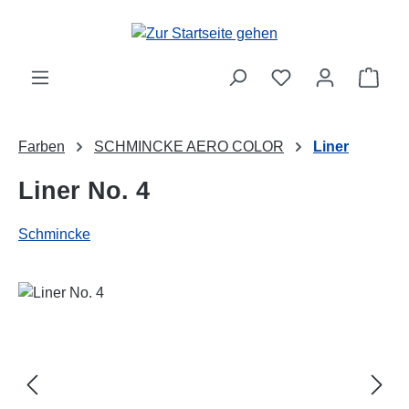
Zum Hauptinhalt springen
Ware
Farben
SCHMINCKE AERO COLOR
Liner
Liner No. 4
Schmincke
Bildergalerie überspringen