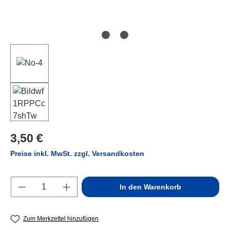
Regulärer Preis:
3,50 €
Preise inkl. MwSt. zzgl. Versandkosten
Produkt Anzahl: Gib den gewünschten Wert e
In den Warenkorb
Zum Merkzettel hinzufügen