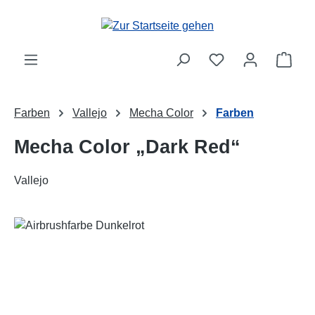
Zum Hauptinhalt springen
Ware
Farben
Vallejo
Mecha Color
Farben
Mecha Color „Dark Red“
Vallejo
Bildergalerie überspringen