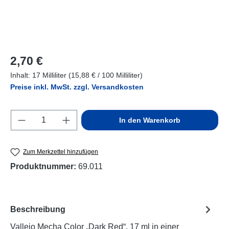
Regulärer Preis:
2,70 €
Inhalt:
17 Milliliter
(15,88 € / 100 Milliliter)
Preise inkl. MwSt. zzgl. Versandkosten
Produkt Anzahl: Gib den gewünschten Wert e
In den Warenkorb
Zum Merkzettel hinzufügen
Produktnummer:
69.011
Beschreibung
Vallejo Mecha Color „Dark Red“, 17 ml in einer