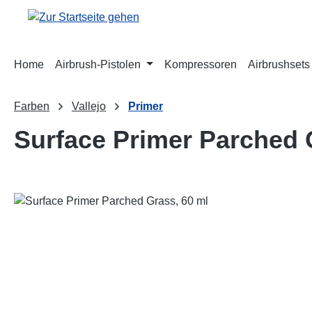
m Hauptinhalt springen
Zur Suche springen
Zur Hauptnavigation springen
Home
Airbrush-Pistolen
Kompressoren
Airbrushsets
Farben
Vallejo
Primer
Surface Primer Parched 
Bildergalerie überspringen