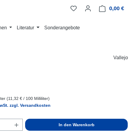
0,00 €
Ware
nen
Literatur
Sonderangebote
Vallejo
eis:
liter
(11,32 € / 100 Milliliter)
MwSt. zzgl. Versandkosten
Anzahl: Gib den gewünschten Wert ein ode
In den Warenkorb