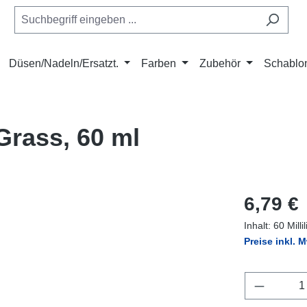
Düsen/Nadeln/Ersatzt.
Farben
Zubehör
Schablo
Grass, 60 ml
Regulärer Pr
6,79 €
Inhalt:
60 Milli
Preise inkl. 
Produkt 