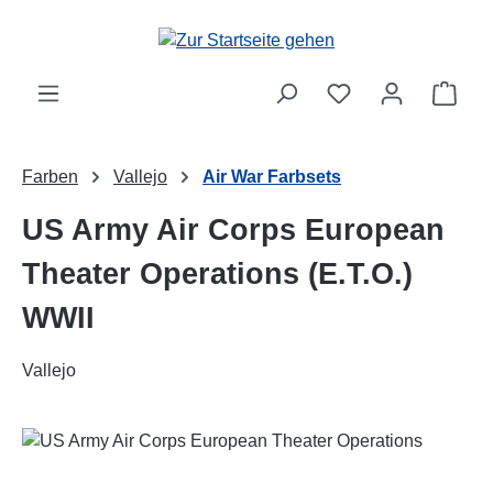
Zum Hauptinhalt springen
Ware
Farben
Vallejo
Air War Farbsets
US Army Air Corps European
Theater Operations (E.T.O.)
WWII
Vallejo
Bildergalerie überspringen