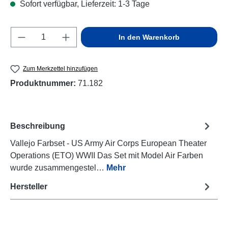
Sofort verfügbar, Lieferzeit: 1-3 Tage
Produkt Anzahl: Gib den gewünschten Wert e
In den Warenkorb
Zum Merkzettel hinzufügen
Produktnummer:
71.182
Beschreibung
Vallejo Farbset - US Army Air Corps European Theater
Operations (ETO) WWII Das Set mit Model Air Farben
wurde zusammengestel…
Mehr
Hersteller