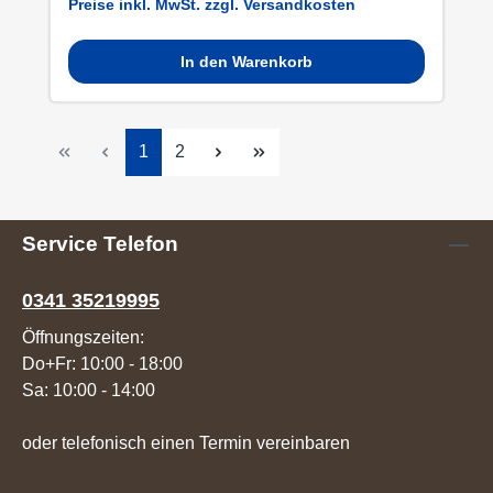
Preise inkl. MwSt. zzgl. Versandkosten
In den Warenkorb
Seite
Seite
1
2
Service Telefon
0341 35219995
Öffnungszeiten:
Do+Fr: 10:00 - 18:00
Sa: 10:00 - 14:00
oder telefonisch einen Termin vereinbaren