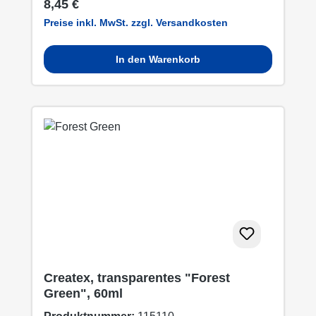
Regulärer Preis:
8,45 €
Preise inkl. MwSt. zzgl. Versandkosten
In den Warenkorb
Createx, transparentes "Forest
Green", 60ml