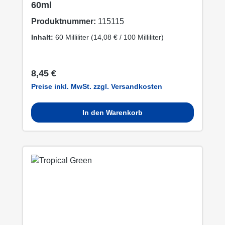
60ml
Produktnummer:
115115
Inhalt:
60 Milliliter
(14,08 € / 100 Milliliter)
Regulärer Preis:
8,45 €
Preise inkl. MwSt. zzgl. Versandkosten
In den Warenkorb