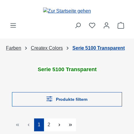
Zum Hauptinhalt springen
Ware
Farben
Createx Colors
Serie 5100 Transparent
Serie 5100 Transparent
Produkte filtern
Seite
Seite
1
2