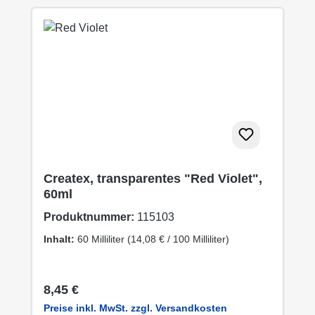
Createx, transparentes "Red Violet",
60ml
Produktnummer:
115103
Inhalt:
60 Milliliter
(14,08 € / 100 Milliliter)
Regulärer Preis:
8,45 €
Preise inkl. MwSt. zzgl. Versandkosten