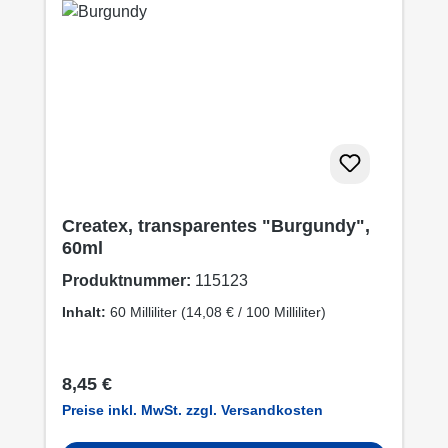
Createx, transparentes "Burgundy",
60ml
Produktnummer:
115123
Inhalt:
60 Milliliter
(14,08 € / 100 Milliliter)
Regulärer Preis:
8,45 €
Preise inkl. MwSt. zzgl. Versandkosten