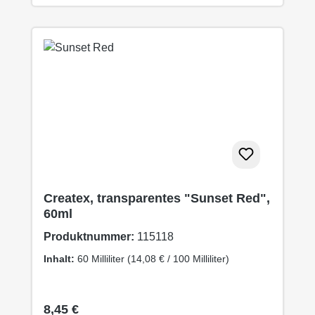
Createx, transparentes "Sunset Red",
60ml
Produktnummer:
115118
Inhalt:
60 Milliliter
(14,08 € / 100 Milliliter)
Regulärer Preis:
8,45 €