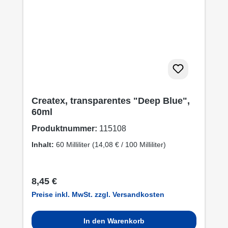
Createx, transparentes "Deep Blue",
60ml
Produktnummer:
115108
Inhalt:
60 Milliliter
(14,08 € / 100 Milliliter)
Regulärer Preis:
8,45 €
Preise inkl. MwSt. zzgl. Versandkosten
In den Warenkorb