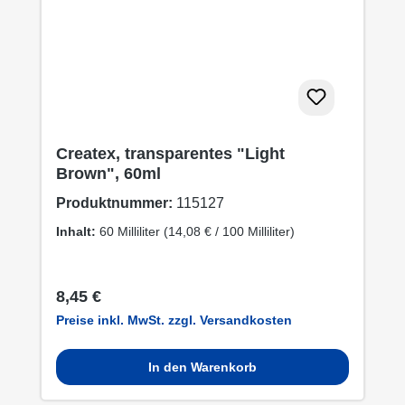
Createx, transparentes "Light
Brown", 60ml
Produktnummer:
115127
Inhalt:
60 Milliliter
(14,08 € / 100 Milliliter)
Regulärer Preis:
8,45 €
Preise inkl. MwSt. zzgl. Versandkosten
In den Warenkorb