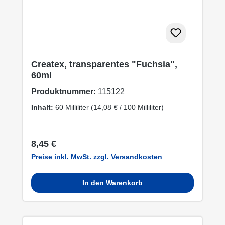
Createx, transparentes "Fuchsia",
60ml
Produktnummer:
115122
Inhalt:
60 Milliliter
(14,08 € / 100 Milliliter)
Regulärer Preis:
8,45 €
Preise inkl. MwSt. zzgl. Versandkosten
In den Warenkorb