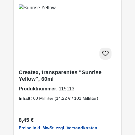
Createx, transparentes "Sunrise
Yellow", 60ml
Produktnummer:
115113
Inhalt:
60 Milliliter
(14,22 € / 101 Milliliter)
Regulärer Preis:
8,45 €
Preise inkl. MwSt. zzgl. Versandkosten