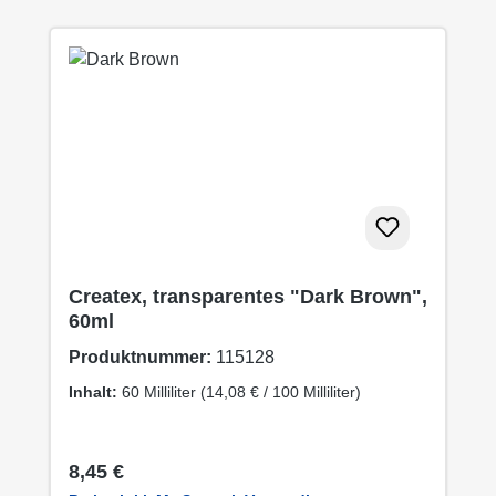
Createx, transparentes "Dark Brown",
60ml
Produktnummer:
115128
Inhalt:
60 Milliliter
(14,08 € / 100 Milliliter)
Regulärer Preis:
8,45 €