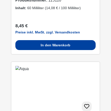
Produktnummer:
115110
Inhalt:
60 Milliliter
(14,08 € / 100 Milliliter)
Regulärer Preis:
8,45 €
Preise inkl. MwSt. zzgl. Versandkosten
In den Warenkorb