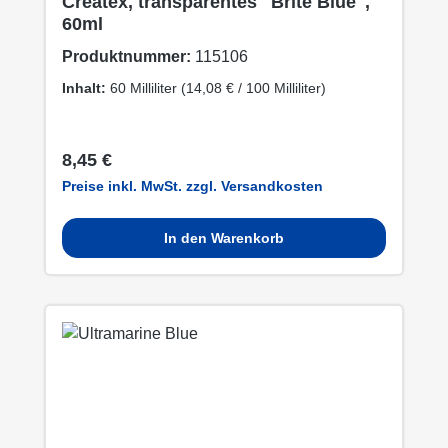
Createx, transparentes "Brite Blue",
60ml
Produktnummer:
115106
Inhalt:
60 Milliliter
(14,08 € / 100 Milliliter)
Regulärer Preis:
8,45 €
Preise inkl. MwSt. zzgl. Versandkosten
In den Warenkorb