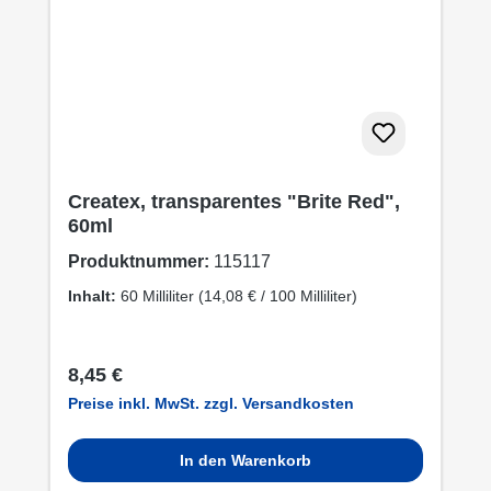
Createx, transparentes "Brite Red",
60ml
Produktnummer:
115117
Inhalt:
60 Milliliter
(14,08 € / 100 Milliliter)
Regulärer Preis:
8,45 €
Preise inkl. MwSt. zzgl. Versandkosten
In den Warenkorb