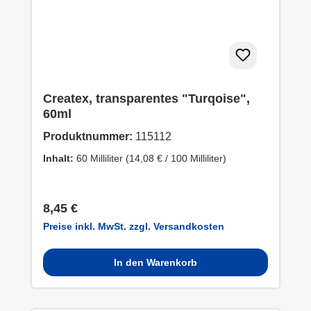
Createx, transparentes "Turqoise",
60ml
Produktnummer:
115112
Inhalt:
60 Milliliter
(14,08 € / 100 Milliliter)
Regulärer Preis:
8,45 €
Preise inkl. MwSt. zzgl. Versandkosten
In den Warenkorb