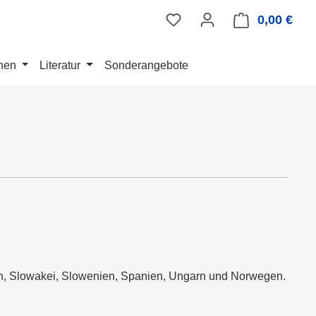
0,00 €
Ware
nen
Literatur
Sonderangebote
en, Slowakei, Slowenien, Spanien, Ungarn und Norwegen.