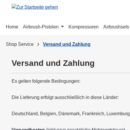
m Hauptinhalt springen
Zur Suche springen
Zur Hauptnavigation springen
Home
Airbrush-Pistolen
Kompressoren
Airbrushsets
Shop Service
Versand und Zahlung
Versand und Zahlung
Es gelten folgende Bedingungen:
Die Lieferung erfolgt ausschließlich in diese Länder:
Deutschland, Belgien, Dänemark, Frankreich, Luxemburg,
Versandkosten
(inklusive gesetzliche Mehrwertsteuer)