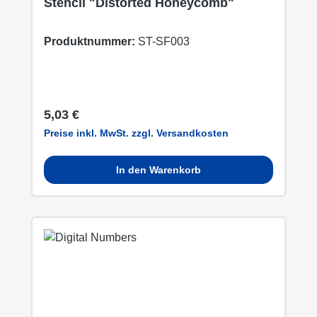
Stencil "Distorted Honeycomb"
Produktnummer:
ST-SF003
Regulärer Preis:
5,03 €
Preise inkl. MwSt. zzgl. Versandkosten
In den Warenkorb