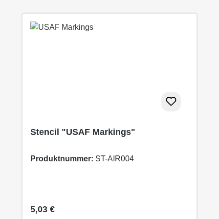
Stencil "USAF Markings"
Produktnummer:
ST-AIR004
Regulärer Preis:
5,03 €