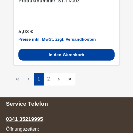
Produktnummer:
ST-TX003
Regulärer Preis:
5,03 €
Preise inkl. MwSt. zzgl. Versandkosten
In den Warenkorb
Seite
Seite
1
2
Service Telefon
0341 35219995
Öffnungszeiten: