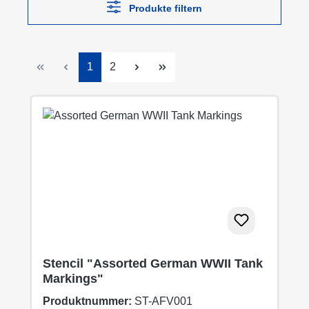
Produkte filtern
Seite
Seite
1
2
Stencil "Assorted German WWII Tank
Markings"
Produktnummer:
ST-AFV001