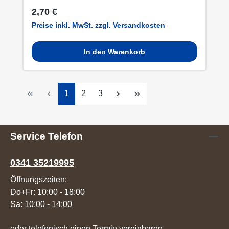
Regulärer Preis:
2,70 €
Preise inkl. MwSt. zzgl. Versandkosten
In den Warenkorb
Seite
Seite
Seite
1
2
3
Service Telefon
0341 35219995
Öffnungszeiten:
Do+Fr: 10:00 - 18:00
Sa: 10:00 - 14:00
oder telefonisch einen Termin vereinbaren