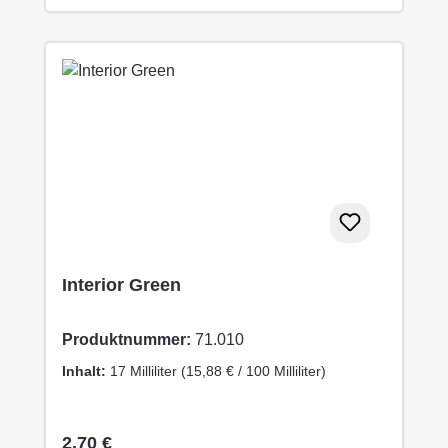
Interior Green
Produktnummer:
71.010
Inhalt:
17 Milliliter
(15,88 € / 100 Milliliter)
Regulärer Preis:
2,70 €