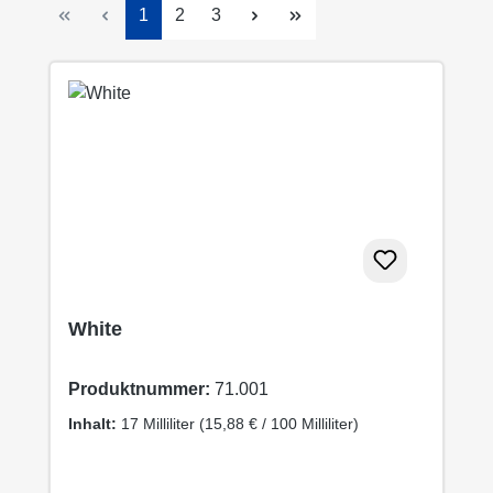
Seite
Seite
Seite
1
2
3
White
Produktnummer:
71.001
Inhalt:
17 Milliliter
(15,88 € / 100 Milliliter)