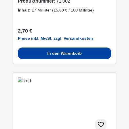
Produktnummer:
71.002
Inhalt:
17 Milliliter
(15,88 € / 100 Milliliter)
Regulärer Preis:
2,70 €
Preise inkl. MwSt. zzgl. Versandkosten
In den Warenkorb