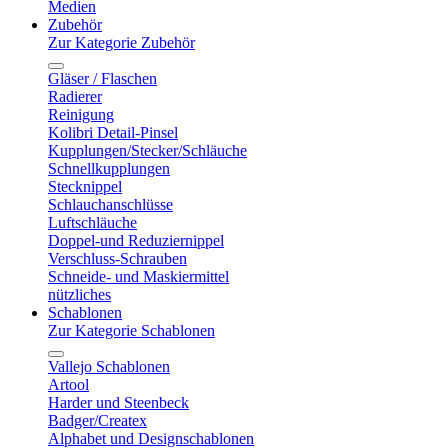
Medien
Zubehör
Zur Kategorie Zubehör
Gläser / Flaschen
Radierer
Reinigung
Kolibri Detail-Pinsel
Kupplungen/Stecker/Schläuche
Schnellkupplungen
Stecknippel
Schlauchanschlüsse
Luftschläuche
Doppel-und Reduziernippel
Verschluss-Schrauben
Schneide- und Maskiermittel
nützliches
Schablonen
Zur Kategorie Schablonen
Vallejo Schablonen
Artool
Harder und Steenbeck
Badger/Createx
Alphabet und Designschablonen