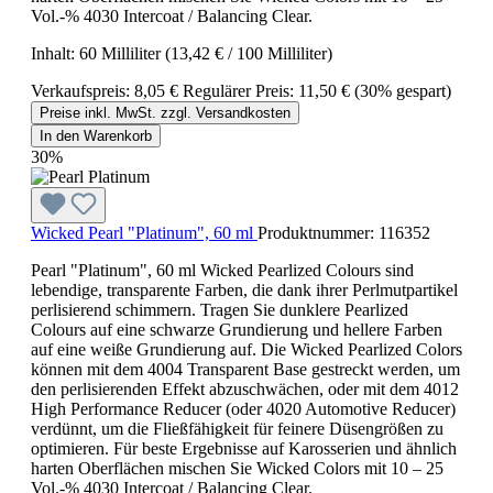
Vol.-% 4030 Intercoat / Balancing Clear.
Inhalt:
60 Milliliter
(13,42 € / 100 Milliliter)
Verkaufspreis:
8,05 €
Regulärer Preis:
11,50 €
(30% gespart)
Preise inkl. MwSt. zzgl. Versandkosten
In den Warenkorb
30%
Wicked Pearl "Platinum", 60 ml
Produktnummer:
116352
Pearl "Platinum", 60 ml Wicked Pearlized Colours sind
lebendige, transparente Farben, die dank ihrer Perlmutpartikel
perlisierend schimmern. Tragen Sie dunklere Pearlized
Colours auf eine schwarze Grundierung und hellere Farben
auf eine weiße Grundierung auf. Die Wicked Pearlized Colors
können mit dem 4004 Transparent Base gestreckt werden, um
den perlisierenden Effekt abzuschwächen, oder mit dem 4012
High Performance Reducer (oder 4020 Automotive Reducer)
verdünnt, um die Fließfähigkeit für feinere Düsengrößen zu
optimieren. Für beste Ergebnisse auf Karosserien und ähnlich
harten Oberflächen mischen Sie Wicked Colors mit 10 – 25
Vol.-% 4030 Intercoat / Balancing Clear.