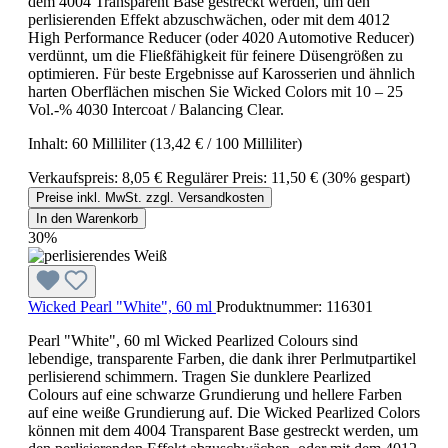
dem 4004 Transparent Base gestreckt werden, um den
perlisierenden Effekt abzuschwächen, oder mit dem 4012
High Performance Reducer (oder 4020 Automotive Reducer)
verdünnt, um die Fließfähigkeit für feinere Düsengrößen zu
optimieren. Für beste Ergebnisse auf Karosserien und ähnlich
harten Oberflächen mischen Sie Wicked Colors mit 10 – 25
Vol.-% 4030 Intercoat / Balancing Clear.
Inhalt:
60 Milliliter
(13,42 € / 100 Milliliter)
Verkaufspreis:
8,05 €
Regulärer Preis:
11,50 €
(30% gespart)
Preise inkl. MwSt. zzgl. Versandkosten
In den Warenkorb
30%
Wicked Pearl "White", 60 ml
Produktnummer:
116301
Pearl "White", 60 ml Wicked Pearlized Colours sind
lebendige, transparente Farben, die dank ihrer Perlmutpartikel
perlisierend schimmern. Tragen Sie dunklere Pearlized
Colours auf eine schwarze Grundierung und hellere Farben
auf eine weiße Grundierung auf. Die Wicked Pearlized Colors
können mit dem 4004 Transparent Base gestreckt werden, um