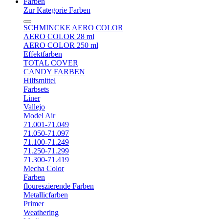
Farben
Zur Kategorie Farben
SCHMINCKE AERO COLOR
AERO COLOR 28 ml
AERO COLOR 250 ml
Effektfarben
TOTAL COVER
CANDY FARBEN
Hilfsmittel
Farbsets
Liner
Vallejo
Model Air
71.001-71.049
71.050-71.097
71.100-71.249
71.250-71.299
71.300-71.419
Mecha Color
Farben
floureszierende Farben
Metallicfarben
Primer
Weathering