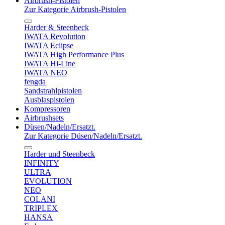
Airbrush-Pistolen
Zur Kategorie Airbrush-Pistolen
Harder & Steenbeck
IWATA Revolution
IWATA Eclipse
IWATA High Performance Plus
IWATA Hi-Line
IWATA NEO
fengda
Sandstrahlpistolen
Ausblaspistolen
Kompressoren
Airbrushsets
Düsen/Nadeln/Ersatzt.
Zur Kategorie Düsen/Nadeln/Ersatzt.
Harder und Steenbeck
INFINITY
ULTRA
EVOLUTION
NEO
COLANI
TRIPLEX
HANSA