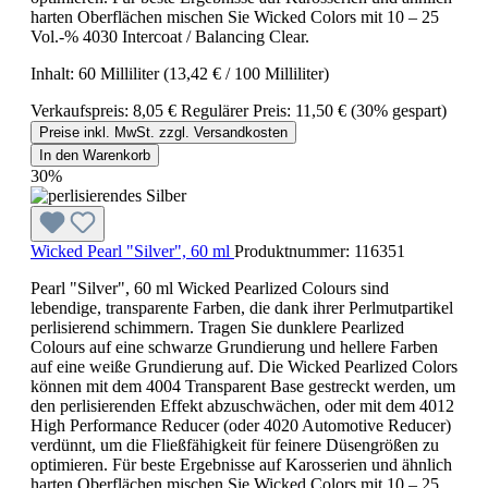
harten Oberflächen mischen Sie Wicked Colors mit 10 – 25
Vol.-% 4030 Intercoat / Balancing Clear.
Inhalt:
60 Milliliter
(13,42 € / 100 Milliliter)
Verkaufspreis:
8,05 €
Regulärer Preis:
11,50 €
(30% gespart)
Preise inkl. MwSt. zzgl. Versandkosten
In den Warenkorb
30%
Wicked Pearl "Silver", 60 ml
Produktnummer:
116351
Pearl "Silver", 60 ml Wicked Pearlized Colours sind
lebendige, transparente Farben, die dank ihrer Perlmutpartikel
perlisierend schimmern. Tragen Sie dunklere Pearlized
Colours auf eine schwarze Grundierung und hellere Farben
auf eine weiße Grundierung auf. Die Wicked Pearlized Colors
können mit dem 4004 Transparent Base gestreckt werden, um
den perlisierenden Effekt abzuschwächen, oder mit dem 4012
High Performance Reducer (oder 4020 Automotive Reducer)
verdünnt, um die Fließfähigkeit für feinere Düsengrößen zu
optimieren. Für beste Ergebnisse auf Karosserien und ähnlich
harten Oberflächen mischen Sie Wicked Colors mit 10 – 25