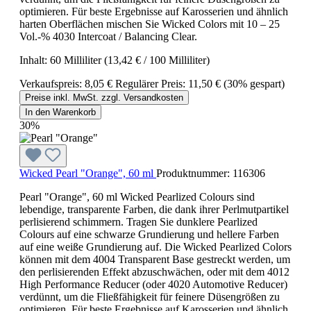
optimieren. Für beste Ergebnisse auf Karosserien und ähnlich
harten Oberflächen mischen Sie Wicked Colors mit 10 – 25
Vol.-% 4030 Intercoat / Balancing Clear.
Inhalt:
60 Milliliter
(13,42 € / 100 Milliliter)
Verkaufspreis:
8,05 €
Regulärer Preis:
11,50 €
(30% gespart)
Preise inkl. MwSt. zzgl. Versandkosten
In den Warenkorb
30%
Wicked Pearl "Orange", 60 ml
Produktnummer:
116306
Pearl "Orange", 60 ml Wicked Pearlized Colours sind
lebendige, transparente Farben, die dank ihrer Perlmutpartikel
perlisierend schimmern. Tragen Sie dunklere Pearlized
Colours auf eine schwarze Grundierung und hellere Farben
auf eine weiße Grundierung auf. Die Wicked Pearlized Colors
können mit dem 4004 Transparent Base gestreckt werden, um
den perlisierenden Effekt abzuschwächen, oder mit dem 4012
High Performance Reducer (oder 4020 Automotive Reducer)
verdünnt, um die Fließfähigkeit für feinere Düsengrößen zu
optimieren. Für beste Ergebnisse auf Karosserien und ähnlich