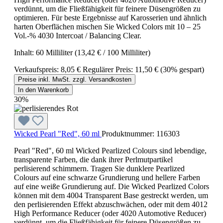
verdünnt, um die Fließfähigkeit für feinere Düsengrößen zu
optimieren. Für beste Ergebnisse auf Karosserien und ähnlich
harten Oberflächen mischen Sie Wicked Colors mit 10 – 25
Vol.-% 4030 Intercoat / Balancing Clear.
Inhalt:
60 Milliliter
(13,42 € / 100 Milliliter)
Verkaufspreis:
8,05 €
Regulärer Preis:
11,50 €
(30% gespart)
Preise inkl. MwSt. zzgl. Versandkosten
In den Warenkorb
30%
Wicked Pearl "Red", 60 ml
Produktnummer:
116303
Pearl "Red", 60 ml Wicked Pearlized Colours sind lebendige,
transparente Farben, die dank ihrer Perlmutpartikel
perlisierend schimmern. Tragen Sie dunklere Pearlized
Colours auf eine schwarze Grundierung und hellere Farben
auf eine weiße Grundierung auf. Die Wicked Pearlized Colors
können mit dem 4004 Transparent Base gestreckt werden, um
den perlisierenden Effekt abzuschwächen, oder mit dem 4012
High Performance Reducer (oder 4020 Automotive Reducer)
verdünnt, um die Fließfähigkeit für feinere Düsengrößen zu