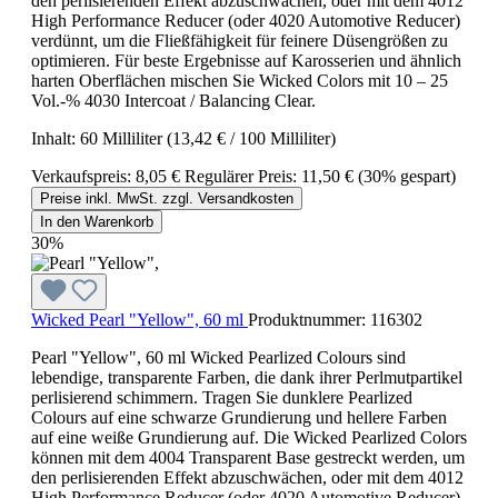
den perlisierenden Effekt abzuschwächen, oder mit dem 4012
High Performance Reducer (oder 4020 Automotive Reducer)
verdünnt, um die Fließfähigkeit für feinere Düsengrößen zu
optimieren. Für beste Ergebnisse auf Karosserien und ähnlich
harten Oberflächen mischen Sie Wicked Colors mit 10 – 25
Vol.-% 4030 Intercoat / Balancing Clear.
Inhalt:
60 Milliliter
(13,42 € / 100 Milliliter)
Verkaufspreis:
8,05 €
Regulärer Preis:
11,50 €
(30% gespart)
Preise inkl. MwSt. zzgl. Versandkosten
In den Warenkorb
30%
Wicked Pearl "Yellow", 60 ml
Produktnummer:
116302
Pearl "Yellow", 60 ml Wicked Pearlized Colours sind
lebendige, transparente Farben, die dank ihrer Perlmutpartikel
perlisierend schimmern. Tragen Sie dunklere Pearlized
Colours auf eine schwarze Grundierung und hellere Farben
auf eine weiße Grundierung auf. Die Wicked Pearlized Colors
können mit dem 4004 Transparent Base gestreckt werden, um
den perlisierenden Effekt abzuschwächen, oder mit dem 4012
High Performance Reducer (oder 4020 Automotive Reducer)