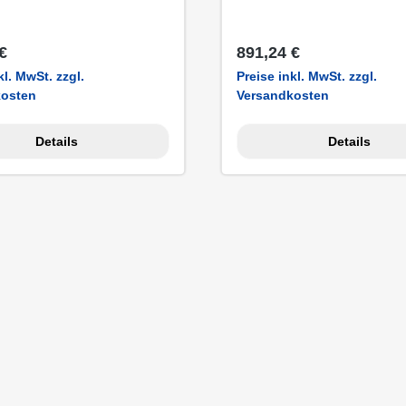
er Preis:
Regulärer Preis:
€
891,24 €
kl. MwSt. zzgl.
Preise inkl. MwSt. zzgl.
kosten
Versandkosten
Details
Details