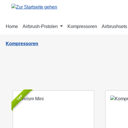
m Hauptinhalt springen
Zur Suche springen
Zur Hauptnavigation springen
Home
Airbrush-Pistolen
Kompressoren
Airbrushsets
Kompressoren
TIPP