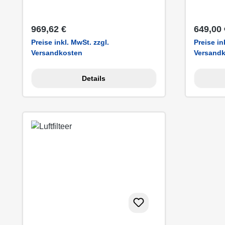
Regulärer Preis:
Regulär
969,62 €
649,00 
Preise inkl. MwSt. zzgl.
Preise in
Versandkosten
Versand
Details