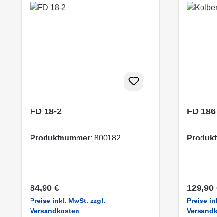
FD 18-2
FD 186
Produktnummer:
800182
Produk
Regulärer Preis:
Regulär
84,90 €
129,90 
Preise inkl. MwSt. zzgl.
Preise in
Versandkosten
Versand