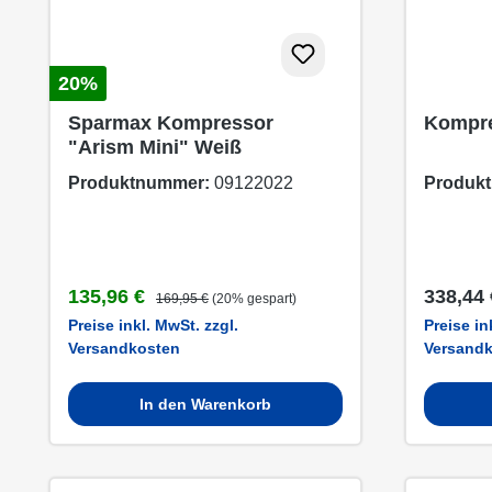
20%
Sparmax Kompressor
Kompre
"Arism Mini" Weiß
Produktnummer:
09122022
Produk
Verkaufspreis:
Regulärer Preis:
Regulär
135,96 €
338,44 
169,95 €
(20% gespart)
Preise inkl. MwSt. zzgl.
Preise in
Versandkosten
Versand
In den Warenkorb