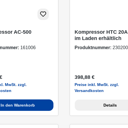
ssor AC-500
Kompressor HTC 20A,
im Laden erhältlich
tnummer:
161006
Produktnummer:
230200
er Preis:
Regulärer Preis:
€
398,88 €
kl. MwSt. zzgl.
Preise inkl. MwSt. zzgl.
kosten
Versandkosten
In den Warenkorb
Details