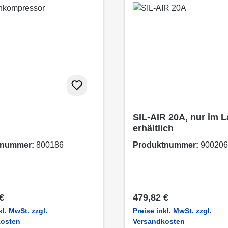
SIL-AIR 20A, nur im 
erhältlich
tnummer:
800186
Produktnummer:
900206
er Preis:
Regulärer Preis:
€
479,82 €
kl. MwSt. zzgl.
Preise inkl. MwSt. zzgl.
kosten
Versandkosten