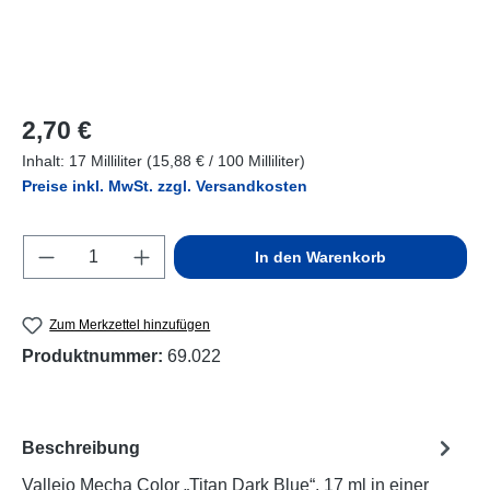
Regulärer Preis:
2,70 €
Inhalt:
17 Milliliter
(15,88 € / 100 Milliliter)
Preise inkl. MwSt. zzgl. Versandkosten
Produkt Anzahl: Gib den gewünschten Wert e
In den Warenkorb
Zum Merkzettel hinzufügen
Produktnummer:
69.022
Beschreibung
Vallejo Mecha Color „Titan Dark Blue“, 17 ml in einer