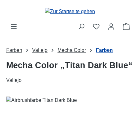
Zum Hauptinhalt springen
Ware
Farben
Vallejo
Mecha Color
Farben
Mecha Color „Titan Dark Blue“
Vallejo
Bildergalerie überspringen