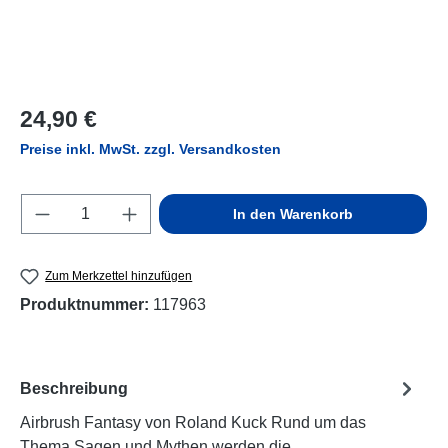
Regulärer Preis:
24,90 €
Preise inkl. MwSt. zzgl. Versandkosten
Produkt Anzahl: Gib den gewünschten Wert e
In den Warenkorb
Zum Merkzettel hinzufügen
Produktnummer:
117963
Beschreibung
Airbrush Fantasy von Roland Kuck Rund um das
Thema Sagen und Mythen werden die