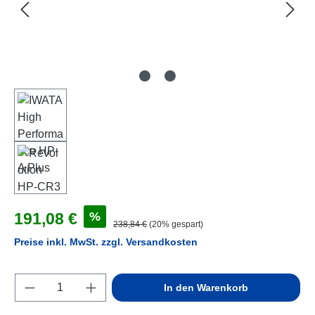
Verkaufspreis:
%
191,08 €
Regulärer Preis:
238,84 €
(20% gespart)
Preise inkl. MwSt. zzgl. Versandkosten
Produkt Anzahl: Gib den gewünschten Wert e
In den Warenkorb