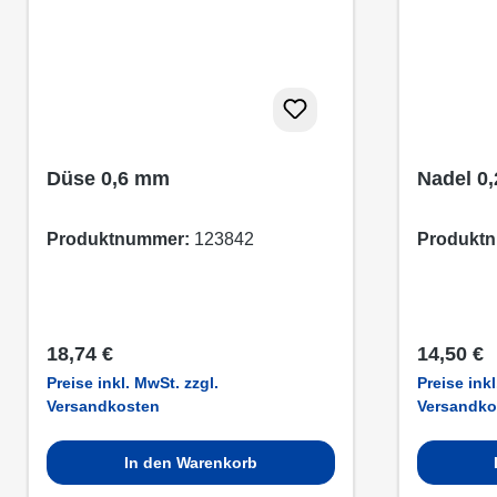
Düse 0,6 mm
Nadel 0
Produktnummer:
123842
Produkt
Regulärer Preis:
Regulärer
18,74 €
14,50 €
Preise inkl. MwSt. zzgl.
Preise inkl
Versandkosten
Versandko
In den Warenkorb