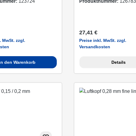
nummer:
123724
Produktnummer:
126783
 Preis:
Regulärer Preis:
27,41 €
. MwSt. zzgl.
Preise inkl. MwSt. zzgl.
sten
Versandkosten
In den Warenkorb
Details