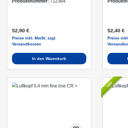
Produktnummer:
712364
Produkt
Regulärer Preis:
Regulärer
52,90 €
52,40 €
Preise inkl. MwSt. zzgl.
Preise inkl
Versandkosten
Versandko
In den Warenkorb
TIPP