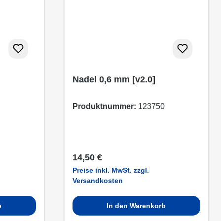
Nadel 0,6 mm [v2.0]
Produktnummer:
123750
Regulärer Preis:
14,50 €
Preise inkl. MwSt. zzgl.
Versandkosten
b
In den Warenkorb