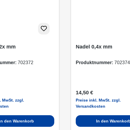
,2x mm
Nadel 0,4x mm
nummer:
702372
Produktnummer:
702374
 Preis:
Regulärer Preis:
14,50 €
. MwSt. zzgl.
Preise inkl. MwSt. zzgl.
sten
Versandkosten
In den Warenkorb
In den Warenkor