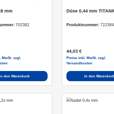
28 mm
Düse 0,44 mm TITAN
nummer:
702382
Produktnummer:
722384
 Preis:
Regulärer Preis:
44,03 €
. MwSt. zzgl.
Preise inkl. MwSt. zzgl.
sten
Versandkosten
In den Warenkorb
In den Warenkor