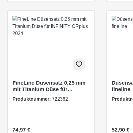
FineLine Düsensatz 0,25 mm
Düsensa
mit Titanium Düse für
fineline
INFINITY CRplus 2024
Produktnummer:
722362
Produkt
Regulärer Preis:
Regulärer
74,97 €
52,90 €