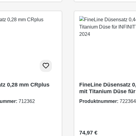
tz 0,28 mm CRplus
FineLine Düsensatz 
mit Titanium Düse für
INFINITY CRplus 202
nummer:
712362
Produktnummer:
722364
 Preis:
Regulärer Preis:
74,97 €