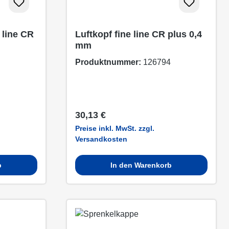
 line CR
Luftkopf fine line CR plus 0,4
mm
Produktnummer:
126794
Regulärer Preis:
30,13 €
Preise inkl. MwSt. zzgl.
Versandkosten
b
In den Warenkorb