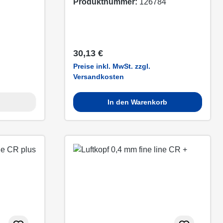
Produktnummer:
126784
Regulärer Preis:
30,13 €
Preise inkl. MwSt. zzgl.
Versandkosten
In den Warenkorb