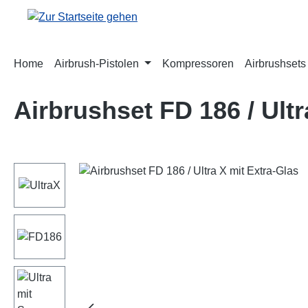
m Hauptinhalt springen
Zur Suche springen
Zur Hauptnavigation springen
Home
Airbrush-Pistolen
Kompressoren
Airbrushsets
Airbrushset FD 186 / Ultr
Bildergalerie überspringen