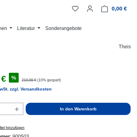
0,00 €
Ware
nen
Literatur
Sonderangebote
Theis
s:
 €
%
Regulärer Preis:
210,00 €
(10% gespart)
MwSt. zzgl. Versandkosten
Anzahl: Gib den gewünschten Wert ein ode
In den Warenkorb
tel hinzufügen
mmer:
900503