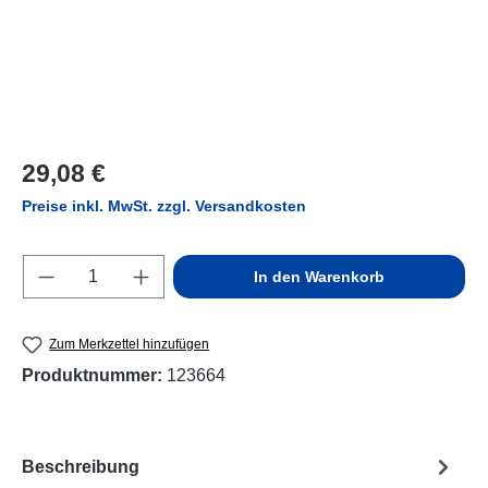
Regulärer Preis:
29,08 €
Preise inkl. MwSt. zzgl. Versandkosten
Produkt Anzahl: Gib den gewünschten Wert e
In den Warenkorb
Zum Merkzettel hinzufügen
Produktnummer:
123664
Beschreibung