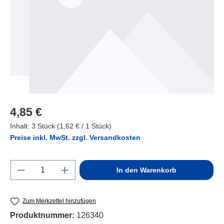
Regulärer Preis:
4,85 €
Inhalt:
3 Stück
(1,62 € / 1 Stück)
Preise inkl. MwSt. zzgl. Versandkosten
Produkt Anzahl: Gib den gewünschten Wert e
In den Warenkorb
Zum Merkzettel hinzufügen
Produktnummer:
126340