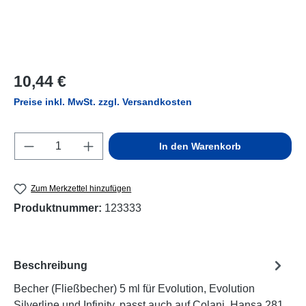
Regulärer Preis:
10,44 €
Preise inkl. MwSt. zzgl. Versandkosten
Produkt Anzahl: Gib den gewünschten Wert e
In den Warenkorb
Zum Merkzettel hinzufügen
Produktnummer:
123333
Beschreibung
Becher (Fließbecher) 5 ml für Evolution, Evolution
Silverline und Infinity, passt auch auf Colani, Hansa 281