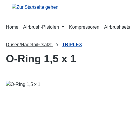
m Hauptinhalt springen
Zur Suche springen
Zur Hauptnavigation springen
Home
Airbrush-Pistolen
Kompressoren
Airbrushsets
Düsen/Nadeln/Ersatzt.
TRIPLEX
O-Ring 1,5 x 1
Bildergalerie überspringen