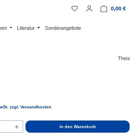
0,00 €
Ware
nen
Literatur
Sonderangebote
Theis
eis:
MwSt. zzgl. Versandkosten
Anzahl: Gib den gewünschten Wert ein ode
In den Warenkorb