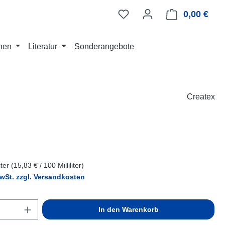
0,00 €
Ware
nen
Literatur
Sonderangebote
Createx
eis:
liter
(15,83 € / 100 Milliliter)
MwSt. zzgl. Versandkosten
Anzahl: Gib den gewünschten Wert ein ode
In den Warenkorb