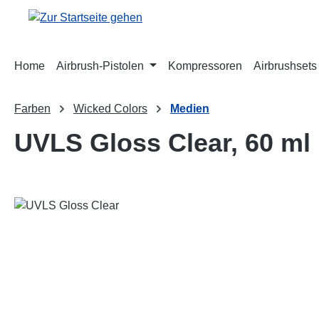
m Hauptinhalt springen
Zur Suche springen
Zur Hauptnavigation springen
Home
Airbrush-Pistolen
Kompressoren
Airbrushsets
Farben
Wicked Colors
Medien
UVLS Gloss Clear, 60 ml
Bildergalerie überspringen