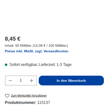
Regulärer Preis:
8,45 €
Inhalt:
60 Milliliter
(14,08 € / 100 Milliliter)
Preise inkl. MwSt. zzgl. Versandkosten
Sofort verfügbar, Lieferzeit: 1-3 Tage
Produkt Anzahl: Gib den gewünschten Wert e
In den Warenkorb
Zum Merkzettel hinzufügen
Produktnummer:
115137