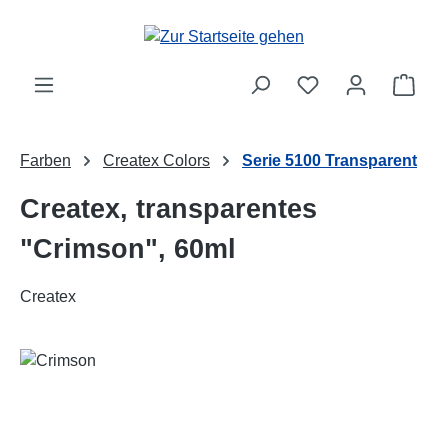
Zum Hauptinhalt springen
Ware
Farben
Createx Colors
Serie 5100 Transparent
Createx, transparentes
"Crimson", 60ml
Createx
Bildergalerie überspringen