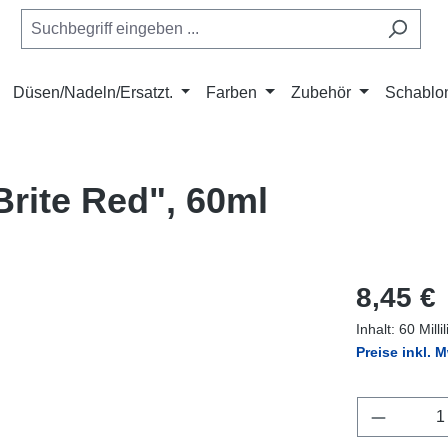
Düsen/Nadeln/Ersatzt.
Farben
Zubehör
Schablo
Brite Red", 60ml
Regulärer Pr
8,45 €
Inhalt:
60 Milli
Preise inkl. 
Produkt 