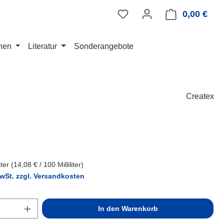
0,00 €
Ware
nen
Literatur
Sonderangebote
Createx
eis:
liter
(14,08 € / 100 Milliliter)
MwSt. zzgl. Versandkosten
Anzahl: Gib den gewünschten Wert ein ode
In den Warenkorb