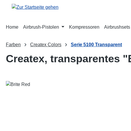
m Hauptinhalt springen
Zur Suche springen
Zur Hauptnavigation springen
Home
Airbrush-Pistolen
Kompressoren
Airbrushsets
Farben
Createx Colors
Serie 5100 Transparent
Createx, transparentes "
Bildergalerie überspringen