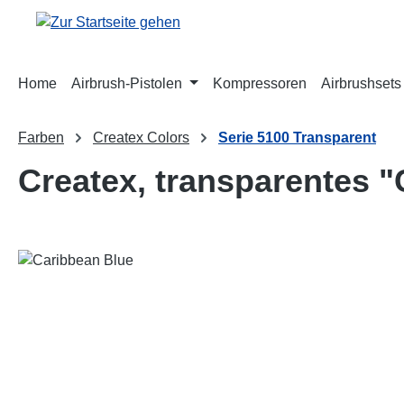
m Hauptinhalt springen
Zur Suche springen
Zur Hauptnavigation springen
Home
Airbrush-Pistolen
Kompressoren
Airbrushsets
Farben
Createx Colors
Serie 5100 Transparent
Createx, transparentes "
Bildergalerie überspringen