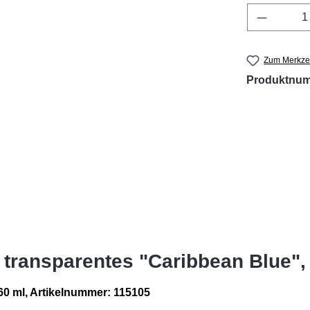
Produkt 
Zum Merkzet
Produktnu
 transparentes "Caribbean Blue",
60 ml, Artikelnummer: 115105