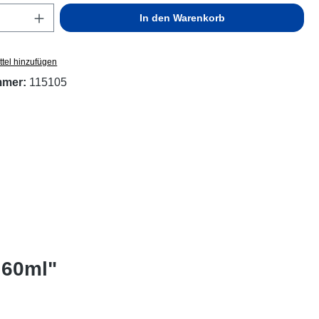
Anzahl: Gib den gewünschten Wert ein ode
In den Warenkorb
tel hinzufügen
mmer:
115105
 60ml"