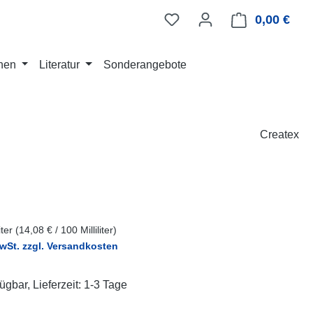
0,00 €
Ware
nen
Literatur
Sonderangebote
Createx
eis:
liter
(14,08 € / 100 Milliliter)
MwSt. zzgl. Versandkosten
ügbar, Lieferzeit: 1-3 Tage