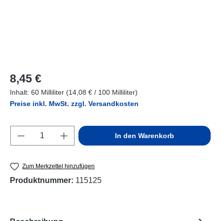
Regulärer Preis:
8,45 €
Inhalt:
60 Milliliter
(14,08 € / 100 Milliliter)
Preise inkl. MwSt. zzgl. Versandkosten
Produkt Anzahl: Gib den gewünschten Wert e
In den Warenkorb
Zum Merkzettel hinzufügen
Produktnummer:
115125