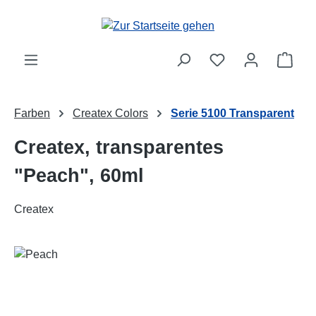
Zum Hauptinhalt springen
Ware
Farben
Createx Colors
Serie 5100 Transparent
Createx, transparentes
"Peach", 60ml
Createx
Bildergalerie überspringen