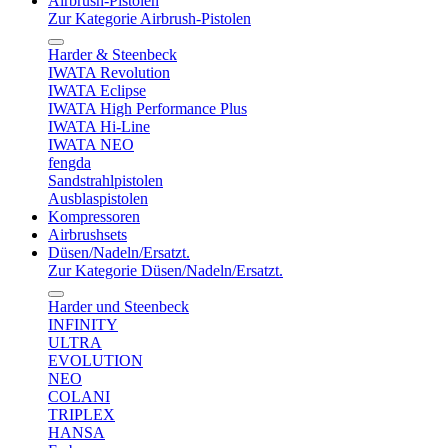
Airbrush-Pistolen
Zur Kategorie Airbrush-Pistolen
Harder & Steenbeck
IWATA Revolution
IWATA Eclipse
IWATA High Performance Plus
IWATA Hi-Line
IWATA NEO
fengda
Sandstrahlpistolen
Ausblaspistolen
Kompressoren
Airbrushsets
Düsen/Nadeln/Ersatzt.
Zur Kategorie Düsen/Nadeln/Ersatzt.
Harder und Steenbeck
INFINITY
ULTRA
EVOLUTION
NEO
COLANI
TRIPLEX
HANSA