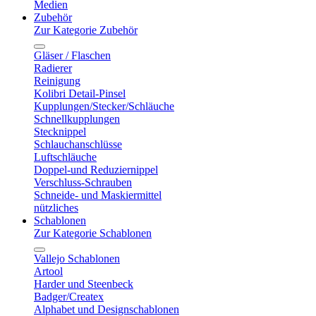
Medien
Zubehör
Zur Kategorie Zubehör
Gläser / Flaschen
Radierer
Reinigung
Kolibri Detail-Pinsel
Kupplungen/Stecker/Schläuche
Schnellkupplungen
Stecknippel
Schlauchanschlüsse
Luftschläuche
Doppel-und Reduziernippel
Verschluss-Schrauben
Schneide- und Maskiermittel
nützliches
Schablonen
Zur Kategorie Schablonen
Vallejo Schablonen
Artool
Harder und Steenbeck
Badger/Createx
Alphabet und Designschablonen