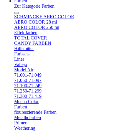
Farben
Zur Kategorie Farben
SCHMINCKE AERO COLOR
AERO COLOR 28 ml
AERO COLOR 250 ml
Effektfarben
TOTAL COVER
CANDY FARBEN
Hilfsmittel
Farbsets
Liner
Vallejo
Model Air
71.001-71.049
71.050-71.097
71.100-71.249
71.250-71.299
71.300-71.419
Mecha Color
Farben
floureszierende Farben
Metallicfarben
Primer
Weathering