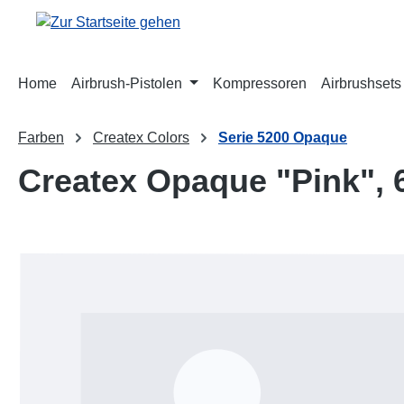
m Hauptinhalt springen
Zur Suche springen
Zur Hauptnavigation springen
Home
Airbrush-Pistolen
Kompressoren
Airbrushsets
Farben
Createx Colors
Serie 5200 Opaque
Createx Opaque "Pink", 
Bildergalerie überspringen