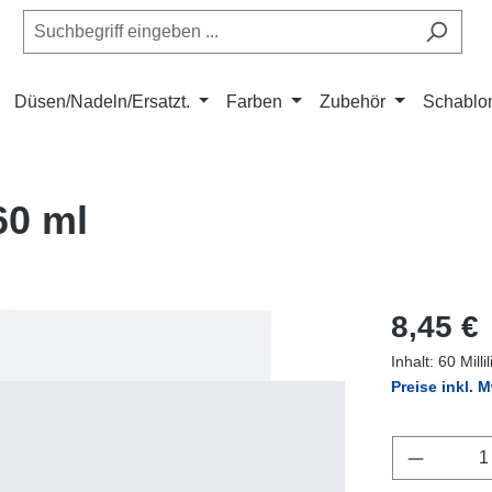
Düsen/Nadeln/Ersatzt.
Farben
Zubehör
Schablo
60 ml
Regulärer Pr
8,45 €
Inhalt:
60 Milli
Preise inkl. 
Produkt 