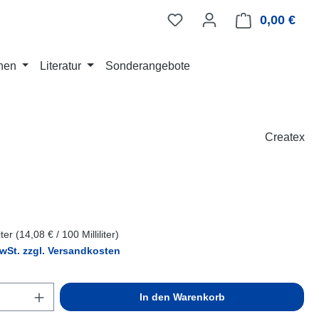
0,00 €
Ware
nen
Literatur
Sonderangebote
Createx
eis:
liter
(14,08 € / 100 Milliliter)
MwSt. zzgl. Versandkosten
Anzahl: Gib den gewünschten Wert ein ode
In den Warenkorb