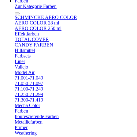
Farben
Zur Kategorie Farben
SCHMINCKE AERO COLOR
AERO COLOR 28 ml
AERO COLOR 250 ml
Effektfarben
TOTAL COVER
CANDY FARBEN
Hilfsmittel
Farbsets
Liner
Vallejo
Model Air
71.001-71.049
71.050-71.097
71.100-71.249
71.250-71.299
71.300-71.419
Mecha Color
Farben
floureszierende Farben
Metallicfarben
Primer
Weathering