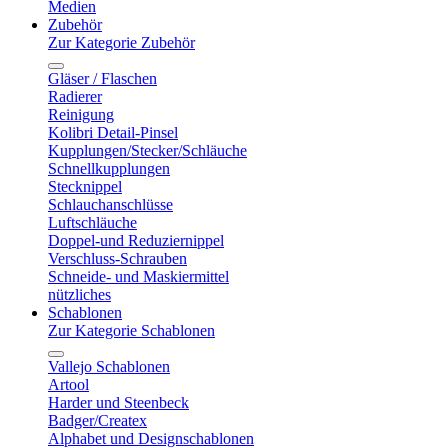
Medien
Zubehör
Zur Kategorie Zubehör
Gläser / Flaschen
Radierer
Reinigung
Kolibri Detail-Pinsel
Kupplungen/Stecker/Schläuche
Schnellkupplungen
Stecknippel
Schlauchanschlüsse
Luftschläuche
Doppel-und Reduziernippel
Verschluss-Schrauben
Schneide- und Maskiermittel
nützliches
Schablonen
Zur Kategorie Schablonen
Vallejo Schablonen
Artool
Harder und Steenbeck
Badger/Createx
Alphabet und Designschablonen