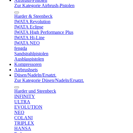
Airbrush-Pistolen
Zur Kategorie Airbrush-Pistolen
Harder & Steenbeck
IWATA Revolution
IWATA Eclipse
IWATA High Performance Plus
IWATA Hi-Line
IWATA NEO
fengda
Sandstrahlpistolen
Ausblaspistolen
Kompressoren
Airbrushsets
Düsen/Nadeln/Ersatzt.
Zur Kategorie Düsen/Nadeln/Ersatzt.
Harder und Steenbeck
INFINITY
ULTRA
EVOLUTION
NEO
COLANI
TRIPLEX
HANSA