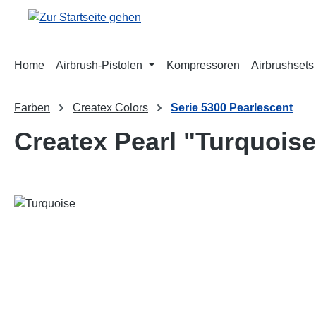
m Hauptinhalt springen
Zur Suche springen
Zur Hauptnavigation springen
Home
Airbrush-Pistolen
Kompressoren
Airbrushsets
Farben
Createx Colors
Serie 5300 Pearlescent
Createx Pearl "Turquoise
Bildergalerie überspringen