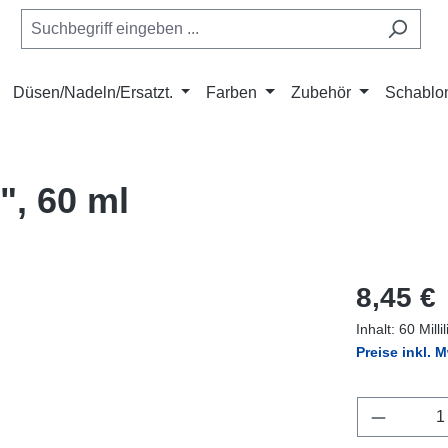
Düsen/Nadeln/Ersatzt.
Farben
Zubehör
Schablo
", 60 ml
Regulärer Pr
8,45 €
Inhalt:
60 Milli
Preise inkl. 
Produkt 