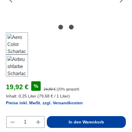
Verkaufspreis:
%
19,92 €
Regulärer Preis:
24,90 €
(20% gespart)
Inhalt:
0.25 Liter
(79,68 € / 1 Liter)
Preise inkl. MwSt. zzgl. Versandkosten
Produkt Anzahl: Gib den gewünschten Wert e
In den Warenkorb