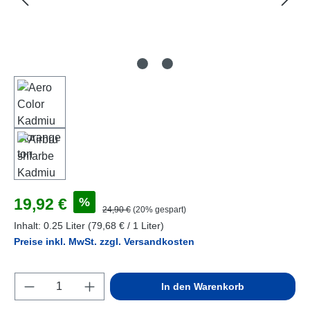
Verkaufspreis:
%
19,92 €
Regulärer Preis:
24,90 €
(20% gespart)
Inhalt:
0.25 Liter
(79,68 € / 1 Liter)
Preise inkl. MwSt. zzgl. Versandkosten
Produkt Anzahl: Gib den gewünschten Wert e
In den Warenkorb