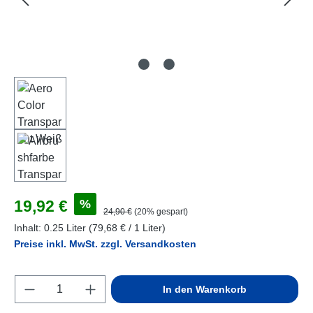
Verkaufspreis:
%
19,92 €
Regulärer Preis:
24,90 €
(20% gespart)
Inhalt:
0.25 Liter
(79,68 € / 1 Liter)
Preise inkl. MwSt. zzgl. Versandkosten
Produkt Anzahl: Gib den gewünschten Wert e
In den Warenkorb