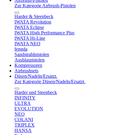
Airbrush-Pistolen
Zur Kategorie Airbrush-Pistolen
Harder & Steenbeck
IWATA Revolution
IWATA Eclipse
IWATA High Performance Plus
IWATA Hi-Line
IWATA NEO
fengda
Sandstrahlpistolen
Ausblaspistolen
Kompressoren
Airbrushsets
Düsen/Nadeln/Ersatzt.
Zur Kategorie Düsen/Nadeln/Ersatzt.
Harder und Steenbeck
INFINITY
ULTRA
EVOLUTION
NEO
COLANI
TRIPLEX
HANSA