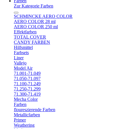
Farben
Zur Kategorie Farben
SCHMINCKE AERO COLOR
AERO COLOR 28 ml
AERO COLOR 250 ml
Effektfarben
TOTAL COVER
CANDY FARBEN
Hilfsmittel
Farbsets
Liner
Vallejo
Model Air
71.001-71.049
71.050-71.097
71.100-71.249
71.250-71.299
71.300-71.419
Mecha Color
Farben
floureszierende Farben
Metallicfarben
Primer
Weathering