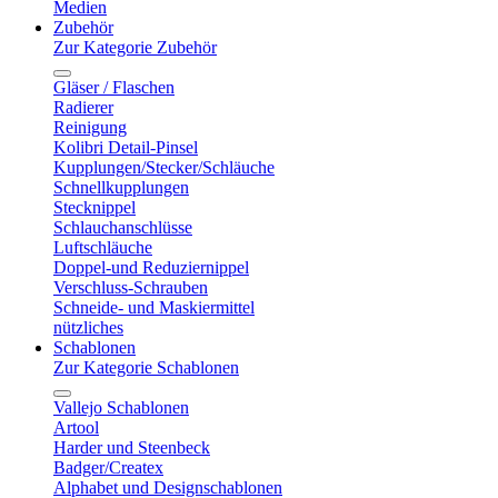
Medien
Zubehör
Zur Kategorie Zubehör
Gläser / Flaschen
Radierer
Reinigung
Kolibri Detail-Pinsel
Kupplungen/Stecker/Schläuche
Schnellkupplungen
Stecknippel
Schlauchanschlüsse
Luftschläuche
Doppel-und Reduziernippel
Verschluss-Schrauben
Schneide- und Maskiermittel
nützliches
Schablonen
Zur Kategorie Schablonen
Vallejo Schablonen
Artool
Harder und Steenbeck
Badger/Createx
Alphabet und Designschablonen