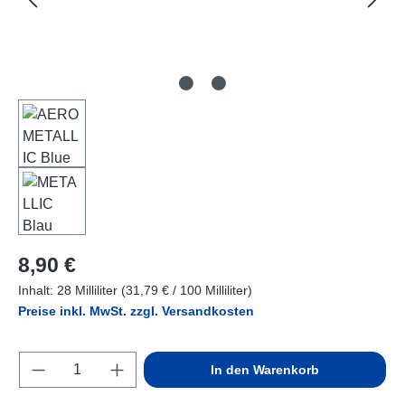
Regulärer Preis:
8,90 €
Inhalt:
28 Milliliter
(31,79 € / 100 Milliliter)
Preise inkl. MwSt. zzgl. Versandkosten
Produkt Anzahl: Gib den gewünschten Wert e
In den Warenkorb