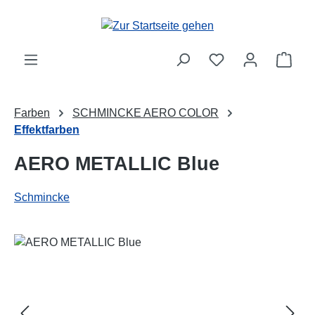
Zum Hauptinhalt springen
Ware
Farben
SCHMINCKE AERO COLOR
Effektfarben
AERO METALLIC Blue
Schmincke
Bildergalerie überspringen