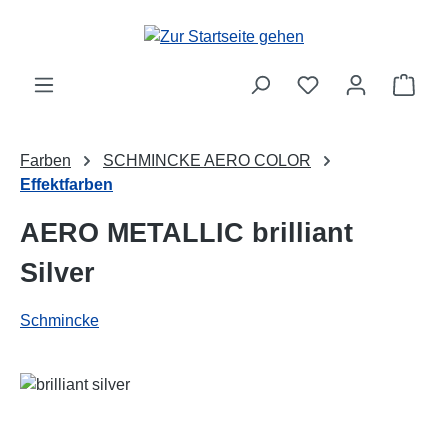
Zum Hauptinhalt springen
Ware
Farben
SCHMINCKE AERO COLOR
Effektfarben
AERO METALLIC brilliant
Silver
Schmincke
Bildergalerie überspringen