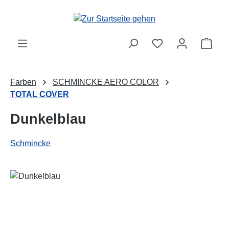
Zum Hauptinhalt springen
Ware
Farben
SCHMINCKE AERO COLOR
TOTAL COVER
Dunkelblau
Schmincke
Bildergalerie überspringen