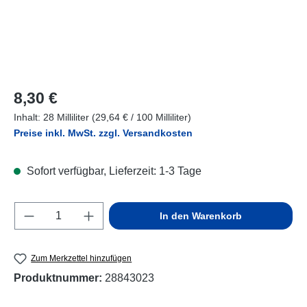
Regulärer Preis:
8,30 €
Inhalt:
28 Milliliter
(29,64 € / 100 Milliliter)
Preise inkl. MwSt. zzgl. Versandkosten
Sofort verfügbar, Lieferzeit: 1-3 Tage
Produkt Anzahl: Gib den gewünschten Wert e
In den Warenkorb
Zum Merkzettel hinzufügen
Produktnummer:
28843023