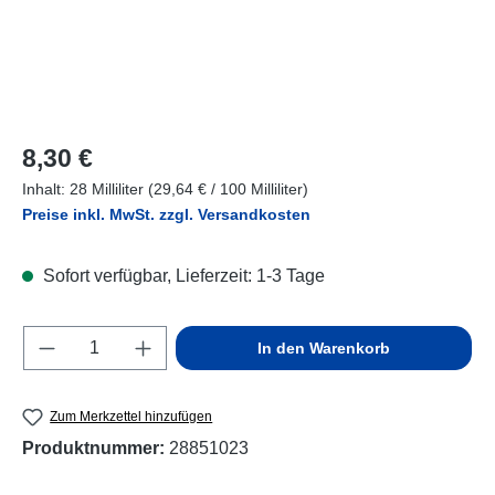
Regulärer Preis:
8,30 €
Inhalt:
28 Milliliter
(29,64 € / 100 Milliliter)
Preise inkl. MwSt. zzgl. Versandkosten
Sofort verfügbar, Lieferzeit: 1-3 Tage
Produkt Anzahl: Gib den gewünschten Wert e
In den Warenkorb
Zum Merkzettel hinzufügen
Produktnummer:
28851023