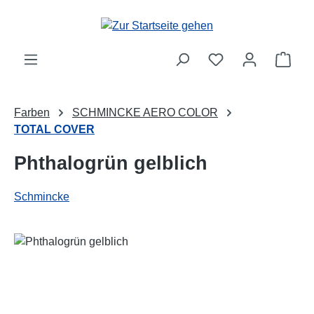
Zum Hauptinhalt springen
Ware
Farben
SCHMINCKE AERO COLOR
TOTAL COVER
Phthalogrün gelblich
Schmincke
Bildergalerie überspringen