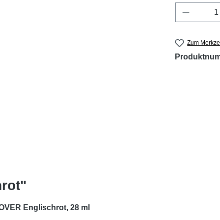
Produkt 
Zum Merkzet
Produktnu
rot"
ER Englischrot,
28 ml