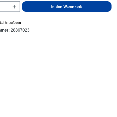
Anzahl: Gib den gewünschten Wert ein ode
In den Warenkorb
tel hinzufügen
mmer:
28867023