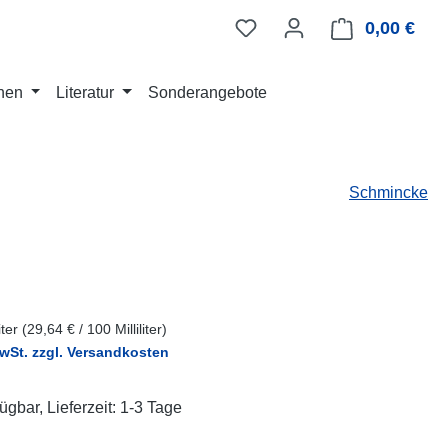
0,00 €
Ware
nen
Literatur
Sonderangebote
Schmincke
eis:
liter
(29,64 € / 100 Milliliter)
MwSt. zzgl. Versandkosten
ügbar, Lieferzeit: 1-3 Tage