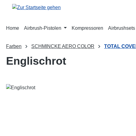
m Hauptinhalt springen
Zur Suche springen
Zur Hauptnavigation springen
Home
Airbrush-Pistolen
Kompressoren
Airbrushsets
Farben
SCHMINCKE AERO COLOR
TOTAL COVE
Englischrot
Bildergalerie überspringen