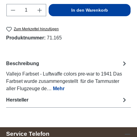
Produkt Anzahl: Gib den gewünschten Wert e
In den Warenkorb
Zum Merkzettel hinzufügen
Produktnummer:
71.165
Beschreibung
Vallejo Farbset - Luftwaffe colors pre-war to 1941 Das
Farbset wurde zusammengestellt für die Tarnmuster
aller Flugzeuge de…
Mehr
Hersteller
Service Telefon