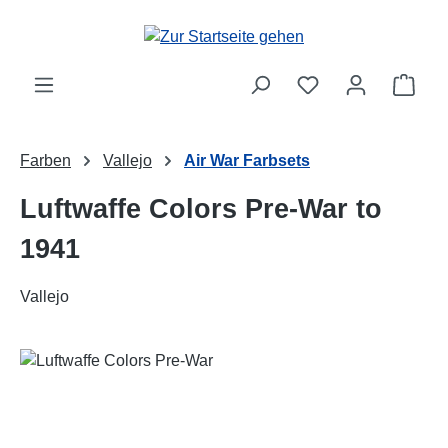
Zum Hauptinhalt springen
Ware
Farben
Vallejo
Air War Farbsets
Luftwaffe Colors Pre-War to
1941
Vallejo
Bildergalerie überspringen