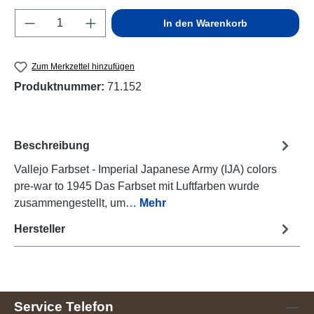
Produkt Anzahl: Gib den gewünschten Wert e
In den Warenkorb
Zum Merkzettel hinzufügen
Produktnummer:
71.152
Beschreibung
Vallejo Farbset - Imperial Japanese Army (IJA) colors
pre-war to 1945 Das Farbset mit Luftfarben wurde
zusammengestellt, um…
Mehr
Hersteller
Service Telefon