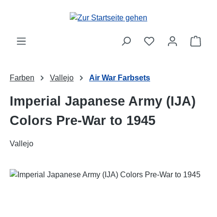
Zum Hauptinhalt springen
Ware
Farben
Vallejo
Air War Farbsets
Imperial Japanese Army (IJA)
Colors Pre-War to 1945
Vallejo
Bildergalerie überspringen