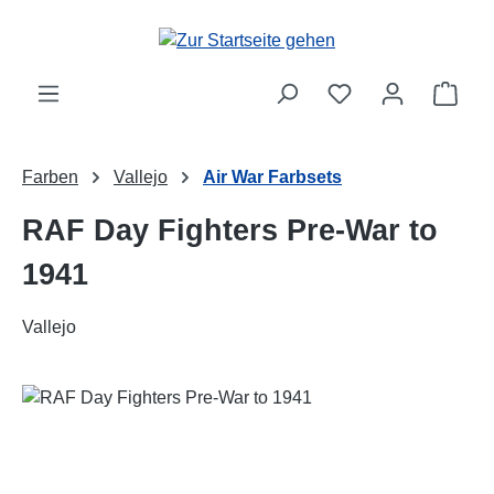
Zum Hauptinhalt springen
Ware
Farben
Vallejo
Air War Farbsets
RAF Day Fighters Pre-War to
1941
Vallejo
Bildergalerie überspringen