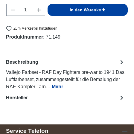
Produkt Anzahl: Gib den gewünschten Wert e
In den Warenkorb
Zum Merkzettel hinzufügen
Produktnummer:
71.149
Beschreibung
Vallejo Farbset - RAF Day Fighters pre-war to 1941 Das
Luftfarbenset, zusammengestellt für die Bemalung der
RAF-Kämpfer Tarn…
Mehr
Hersteller
Service Telefon