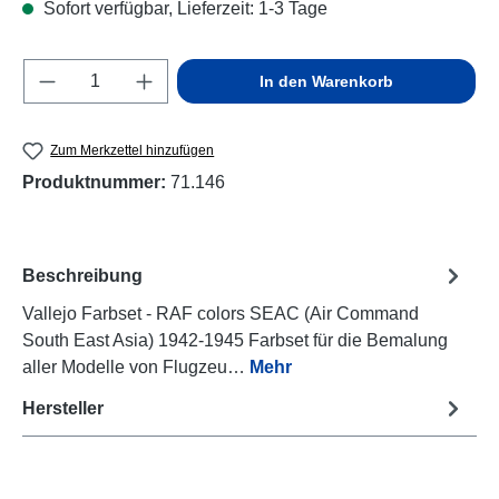
Sofort verfügbar, Lieferzeit: 1-3 Tage
Produkt Anzahl: Gib den gewünschten Wert e
In den Warenkorb
Zum Merkzettel hinzufügen
Produktnummer:
71.146
Beschreibung
Vallejo Farbset - RAF colors SEAC (Air Command
South East Asia) 1942-1945 Farbset für die Bemalung
aller Modelle von Flugzeu…
Mehr
Hersteller