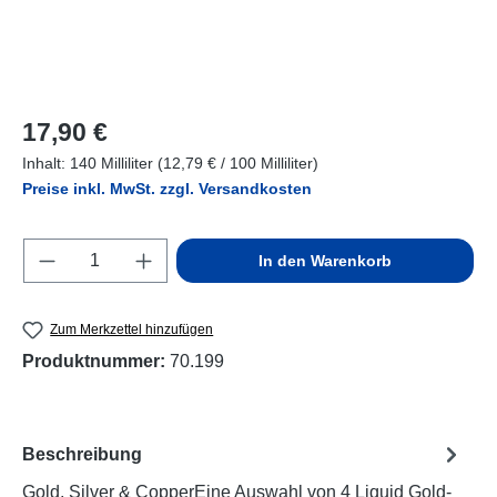
Regulärer Preis:
17,90 €
Inhalt:
140 Milliliter
(12,79 € / 100 Milliliter)
Preise inkl. MwSt. zzgl. Versandkosten
Produkt Anzahl: Gib den gewünschten Wert e
In den Warenkorb
Zum Merkzettel hinzufügen
Produktnummer:
70.199
Beschreibung
Gold, Silver & CopperEine Auswahl von 4 Liquid Gold-