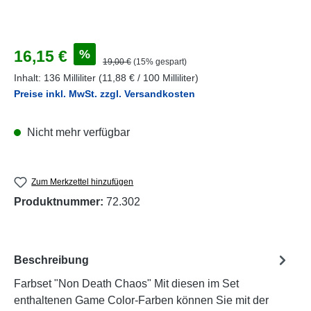
Verkaufspreis:
%
16,15 €
Regulärer Preis:
19,00 €
(15% gespart)
Inhalt:
136 Milliliter
(11,88 € / 100 Milliliter)
Preise inkl. MwSt. zzgl. Versandkosten
Nicht mehr verfügbar
Zum Merkzettel hinzufügen
Produktnummer:
72.302
Beschreibung
Farbset "Non Death Chaos" Mit diesen im Set
enthaltenen Game Color-Farben können Sie mit der