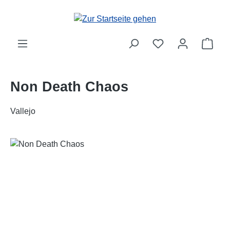
Zum Hauptinhalt springen
Ware
Non Death Chaos
Vallejo
Bildergalerie überspringen