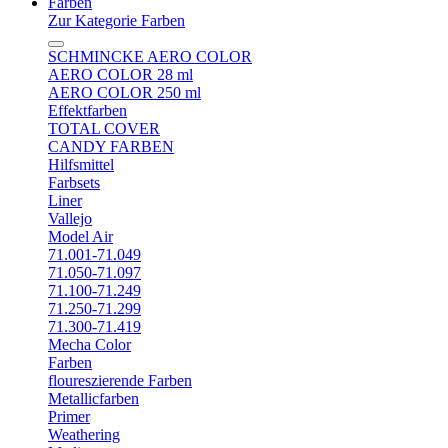
Farben
Zur Kategorie Farben
SCHMINCKE AERO COLOR
AERO COLOR 28 ml
AERO COLOR 250 ml
Effektfarben
TOTAL COVER
CANDY FARBEN
Hilfsmittel
Farbsets
Liner
Vallejo
Model Air
71.001-71.049
71.050-71.097
71.100-71.249
71.250-71.299
71.300-71.419
Mecha Color
Farben
floureszierende Farben
Metallicfarben
Primer
Weathering