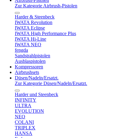
Airbrush-Pistolen
Zur Kategorie Airbrush-Pistolen
Harder & Steenbeck
IWATA Revolution
IWATA Eclipse
IWATA High Performance Plus
IWATA Hi-Line
IWATA NEO
fengda
Sandstrahlpistolen
Ausblaspistolen
Kompressoren
Airbrushsets
Düsen/Nadeln/Ersatzt.
Zur Kategorie Düsen/Nadeln/Ersatzt.
Harder und Steenbeck
INFINITY
ULTRA
EVOLUTION
NEO
COLANI
TRIPLEX
HANSA