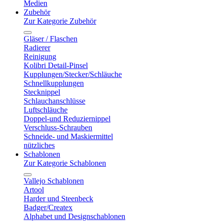
Medien
Zubehör
Zur Kategorie Zubehör
Gläser / Flaschen
Radierer
Reinigung
Kolibri Detail-Pinsel
Kupplungen/Stecker/Schläuche
Schnellkupplungen
Stecknippel
Schlauchanschlüsse
Luftschläuche
Doppel-und Reduziernippel
Verschluss-Schrauben
Schneide- und Maskiermittel
nützliches
Schablonen
Zur Kategorie Schablonen
Vallejo Schablonen
Artool
Harder und Steenbeck
Badger/Createx
Alphabet und Designschablonen