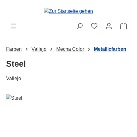
Zum Hauptinhalt springen
Ware
Farben
Vallejo
Mecha Color
Metallicfarben
Steel
Vallejo
Bildergalerie überspringen