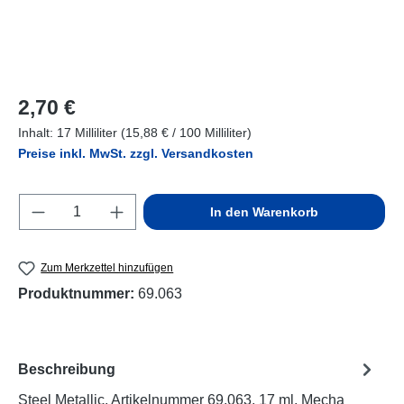
Regulärer Preis:
2,70 €
Inhalt:
17 Milliliter
(15,88 € / 100 Milliliter)
Preise inkl. MwSt. zzgl. Versandkosten
Produkt Anzahl: Gib den gewünschten Wert e
In den Warenkorb
Zum Merkzettel hinzufügen
Produktnummer:
69.063
Beschreibung
Steel Metallic, Artikelnummer 69.063, 17 ml, Mecha