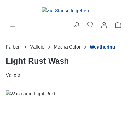
Zum Hauptinhalt springen
Ware
Farben
Vallejo
Mecha Color
Weathering
Light Rust Wash
Vallejo
Bildergalerie überspringen