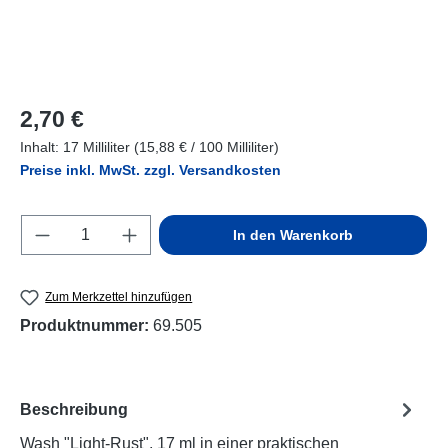
Regulärer Preis:
2,70 €
Inhalt:
17 Milliliter
(15,88 € / 100 Milliliter)
Preise inkl. MwSt. zzgl. Versandkosten
Produkt Anzahl: Gib den gewünschten Wert e
In den Warenkorb
Zum Merkzettel hinzufügen
Produktnummer:
69.505
Beschreibung
Wash "Light-Rust", 17 ml in einer praktischen