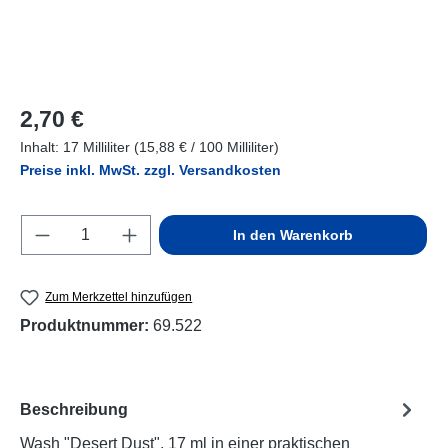
Regulärer Preis:
2,70 €
Inhalt:
17 Milliliter
(15,88 € / 100 Milliliter)
Preise inkl. MwSt. zzgl. Versandkosten
Produkt Anzahl: Gib den gewünschten Wert e
In den Warenkorb
Zum Merkzettel hinzufügen
Produktnummer:
69.522
Beschreibung
Wash "Desert Dust", 17 ml in einer praktischen