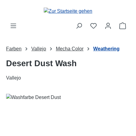
Zum Hauptinhalt springen
Ware
Farben
Vallejo
Mecha Color
Weathering
Desert Dust Wash
Vallejo
Bildergalerie überspringen