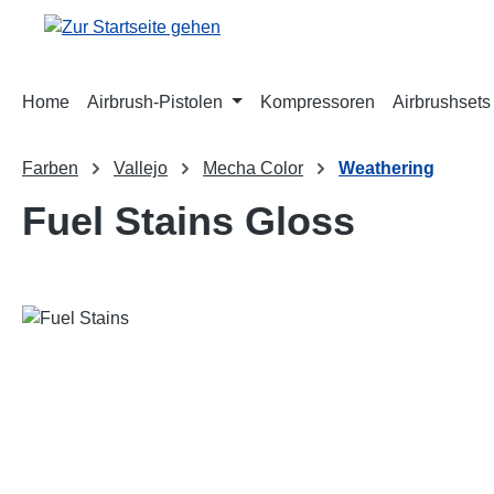
m Hauptinhalt springen
Zur Suche springen
Zur Hauptnavigation springen
Home
Airbrush-Pistolen
Kompressoren
Airbrushsets
Farben
Vallejo
Mecha Color
Weathering
Fuel Stains Gloss
Bildergalerie überspringen