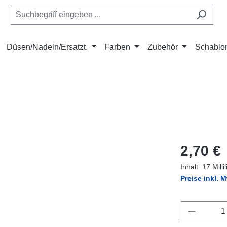
Düsen/Nadeln/Ersatzt.
Farben
Zubehör
Schablo
Regulärer Pr
2,70 €
Inhalt:
17 Milli
Preise inkl. 
Produkt 