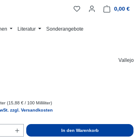
0,00 €
Ware
nen
Literatur
Sonderangebote
Vallejo
eis:
liter
(15,88 € / 100 Milliliter)
MwSt. zzgl. Versandkosten
Anzahl: Gib den gewünschten Wert ein ode
In den Warenkorb