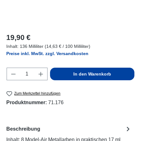
Regulärer Preis:
19,90 €
Inhalt:
136 Milliliter
(14,63 € / 100 Milliliter)
Preise inkl. MwSt. zzgl. Versandkosten
Produkt Anzahl: Gib den gewünschten Wert e
In den Warenkorb
Zum Merkzettel hinzufügen
Produktnummer:
71.176
Beschreibung
Inhalt: 8 Model-Air Metallarben in praktischen 17 ml