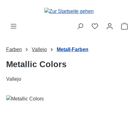
Zum Hauptinhalt springen
Ware
Farben
Vallejo
Metall-Farben
Metallic Colors
Vallejo
Bildergalerie überspringen